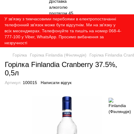
У зв'язку з тимчасовими перебоями в електропостачанні
телефонний зв'язок може бути відсутнім. Ми на зв'язку у
всіх месенджерах. Телефонуйте та пишіть на номер 068-4-
777-100 у Viber, WhatsApp. Просимо вибачення за
незручності
Горілка
Горілка Finlandia (Фінляндія)
Горілка Finlandia Cran
Горілка Finlandia Cranberry 37.5%,
0,5л
Артикул:
100015
Написати відгук