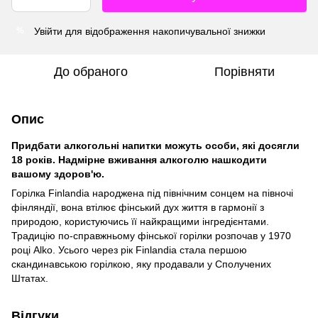
Увійти
для відображення накопичувальної знижки
%
До обраного
Порівняти
Опис
Придбати алкогольні напитки можуть особи, які досягли
18 років. Надмірне вживання алкоголю нашкодити
вашому здоров'ю.
Горілка Finlandia народжена під північним сонцем на півночі
фінляндії, вона втілює фінський дух життя в гармонії з
природою, користуючись її найкращими інгредієнтами.
Традицію по-справжньому фінської горілки розпочав у 1970
році Alko. Усього через рік Finlandia стала першою
скандинавською горілкою, яку продавали у Сполучених
Штатах.
Відгуки