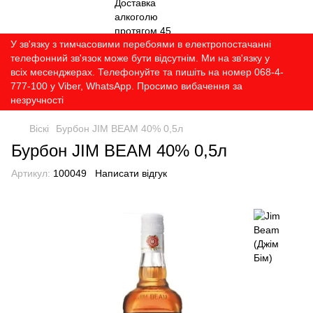
У зв'язку з тимчасовими перебоями в електропостачанні
телефонний зв'язок може бути відсутнім. Ми на зв'язку у
всіх месенджерах. Телефонуйте та пишіть на номер 068-4-
777-100 у Viber, WhatsApp. Просимо вибачення за
незручності
Віскі
Бурбон JIM BEAM 40% 0,5л
Бурбон JIM BEAM 40% 0,5л
Артикул:
100049
Написати відгук