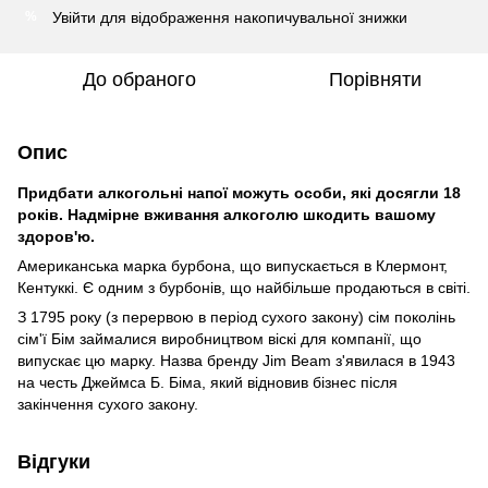
Увійти
для відображення накопичувальної знижки
%
До обраного
Порівняти
Опис
Придбати алкогольні напої можуть особи, які досягли 18
років. Надмірне вживання алкоголю шкодить вашому
здоров'ю.
Американська марка бурбона, що випускається в Клермонт,
Кентуккі. Є одним з бурбонів, що найбільше продаються в світі.
З 1795 року (з перервою в період сухого закону) сім поколінь
сім'ї Бім займалися виробництвом віскі для компанії, що
випускає цю марку. Назва бренду Jim Beam з'явилася в 1943
на честь Джеймса Б. Біма, який відновив бізнес після
закінчення сухого закону.
Відгуки