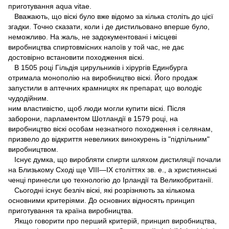
приготування aqua vitae.
Вважають, що віскі було вже відомо за кілька століть до цієї
згадки. Точно сказати, коли і де дистильовано вперше було,
неможливо. На жаль, не задокументовані і місцеві
виробництва спиртовмісних напоїв у той час, не дає
достовірно встановити походження віскі.
В 1505 році Гільдія цирульників і хірургів Единбурга
отримала монополію на виробництво віскі. Його продаж
запустили в аптечних крамницях як препарат, що володіє
чудодійним.
ним властивістю, щоб люди могли купити віскі. Після
заборони, парламентом Шотландії в 1579 році, на
виробництво віскі особам незнатного походження і селянам,
призвело до відкриття невеликих винокурень із "підпільним"
виробництвом.
Існує думка, що виробляти спирти шляхом дистиляції почали
на Близькому Сході ще VIII—IX століттях зв. е., а християнські
ченці принесли цю технологію до Ірландії та Великобританії.
Сьогодні існує безліч віскі, які розрізняють за кількома
основними критеріями. До основних відносять принцип
приготування та країна виробництва.
Якщо говорити про перший критерій, принцип виробництва,