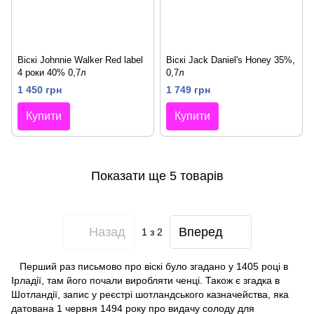
Віскі Johnnie Walker Red label
Віскі Jack Daniel's Honey 35%,
4 роки 40% 0,7л
0,7л
1 450 грн
1 749 грн
Купити
Купити
Показати ще 5 товарів
Назад
Вперед
1
з 2
Перший раз письмово про віскі було згадано у 1405 році в
Ірладії, там його почали виробляти ченці. Також є згадка в
Шотландії, запис у реєстрі шотландського казначейства, яка
датована 1 червня 1494 року про видачу солоду для