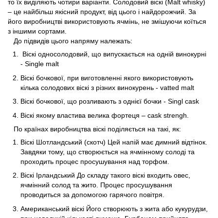
то їх виділяють чотири варіанти. Солодовий віскі (Malt whisky)
– це найбільш якісний продукт, від цього і найдорожчий. За
його виробництві використовують ячмінь, не змішуючи коїться
з іншими сортами.
До підвидів цього напряму належать:
Віскі односолодовий, що випускається на одній винокурні
- Single malt
Віскі бочкової, при виготовленні якого використовують
кілька солодових віскі з різних винокурень - vatted malt
Віскі бочкової, що розливають з однієї бочки - Singl cask
Віскі якому властива велика фортеця – cask strengh.
По країнах виробництва віскі поділяється на такі, як:
Віскі Шотландський (скотч) Цей напій має димний відтінок.
Завдяки тому, що створюється на ячмінному солоді та
проходить процес просушування над торфом.
Віскі Ірландський До складу такого віскі входить овес,
ячмінний солод та жито. Процес просушування
проводиться за допомогою гарячого повітря.
Американський віскі Його створюють з жита або кукурудзи,