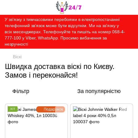
У зв'язку з тимчасовими перебоями в електропостачанні
телефонний зв'язок може бути відсутнім. Ми на зв'язку у
всіх месенджерах. Телефонуйте та пишіть на номер 068-4-
777-100 у Viber, WhatsApp. Просимо вибачення за
незручності
Віскі
Швидка доставка віскі по Києву.
Замов і переконайся!
Фільтр
За популярністю
ХІТ
Подарунок