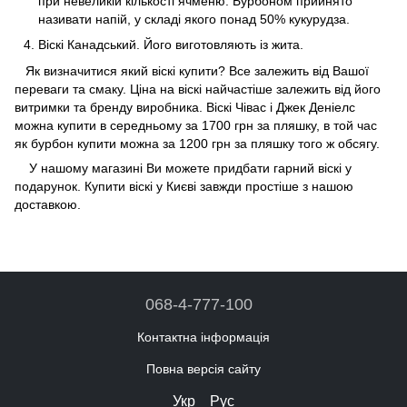
при невеликій кількості ячменю. Бурбоном прийнято
називати напій, у складі якого понад 50% кукурудза.
Віскі Канадський. Його виготовляють із жита.
Як визначитися який віскі купити? Все залежить від Вашої
переваги та смаку. Ціна на віскі найчастіше залежить від його
витримки та бренду виробника. Віскі Чівас і Джек Деніелс
можна купити в середньому за 1700 грн за пляшку, в той час
як бурбон купити можна за 1200 грн за пляшку того ж обсягу.
У нашому магазині Ви можете придбати гарний віскі у
подарунок. Купити віскі у Києві завжди простіше з нашою
доставкою.
068-4-777-100
Контактна інформація
Повна версія сайту
Укр
Рус