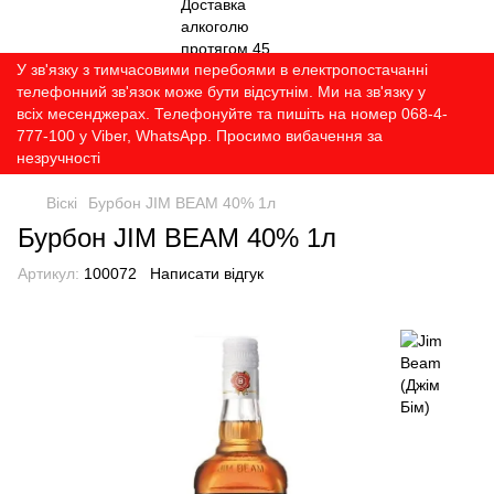
У зв'язку з тимчасовими перебоями в електропостачанні
телефонний зв'язок може бути відсутнім. Ми на зв'язку у
всіх месенджерах. Телефонуйте та пишіть на номер 068-4-
777-100 у Viber, WhatsApp. Просимо вибачення за
незручності
Віскі
Бурбон JIM BEAM 40% 1л
Бурбон JIM BEAM 40% 1л
Артикул:
100072
Написати відгук