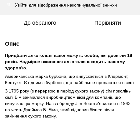
Увійти
для відображення накопичувальної знижки
%
До обраного
Порівняти
Опис
Придбати алкогольні напої можуть особи, які досягли 18
років. Надмірне вживання алкоголю шкодить вашому
здоров'ю.
Американська марка бурбона, що випускається в Клермонт,
Кентуккі. Є одним з бурбонів, що найбільше продаються в світі.
З 1795 року (з перервою в період сухого закону) сім поколінь
сім'ї Бім займалися виробництвом віскі для компанії, що
випускає цю марку. Назва бренду Jim Beam з'явилася в 1943
на честь Джеймса Б. Біма, який відновив бізнес після
закінчення сухого закону.