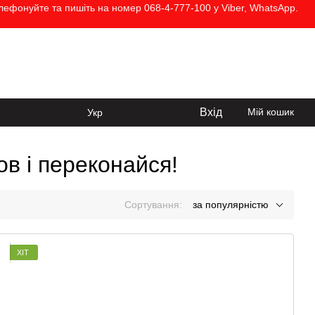
елефонуйте та пишіть на номер 068-4-777-100 у Viber, WhatsApp.
068-4-777-100
Передзвонити вам?
Вхід
Мій кошик
Укр
ов і переконайся!
Сортування:
за популярністю
ХІТ