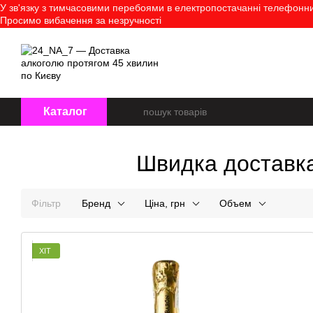
У зв'язку з тимчасовими перебоями в електропостачанні телефонний
Перейти до основного контенту
Просимо вибачення за незручності
Про нас
Оплата і доставк
Каталог
Швидка доставка 
Фільтр
Бренд
Ціна, грн
Объем
ХІТ