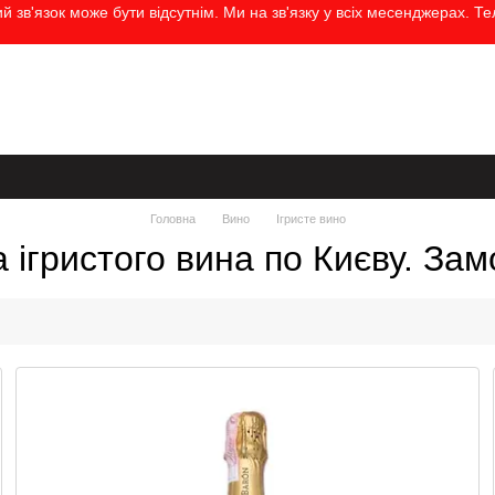
 зв'язок може бути відсутнім. Ми на зв'язку у всіх месенджерах. Т
а
Контактна інформація
Бренди
Блог
Угода користувача
Головна
Вино
Ігристе вино
ігристого вина по Києву. Зам