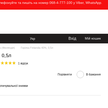
елефонуйте та пишіть на номер 068-4-777-100 у Viber, WhatsApp.
068-4-777-100
Передзвонити вам?
Вхід
Мій кошик
Укр
a (Фінляндія)
Горілка Finlandia 40%, 0,5л
, 0,5л
1 відгук
Порівняти
В бажання
опичувальної знижки