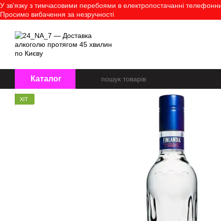
У зв'язку з тимчасовими перебоями в електропостачанні телефонний
Перейти до основного контенту
Просимо вибачення за незручності
Про нас
Оплата і доставк
Каталог
ХІТ