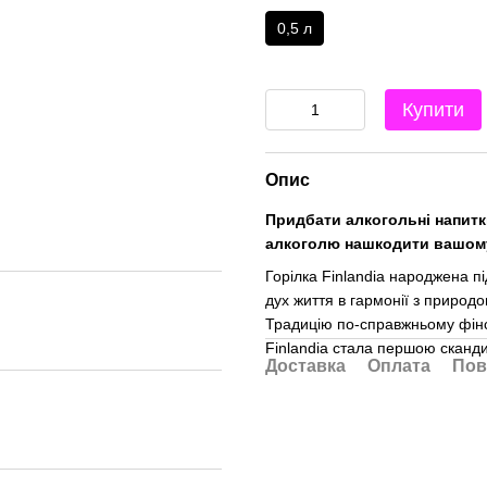
0,5 л
Купити
Опис
Придбати алкогольні напитк
алкоголю нашкодити вашом
Горілка Finlandia народжена пі
дух життя в гармонії з природ
Традицію по-справжньому фінськ
Finlandia стала першою сканд
Доставка
Оплата
Пов