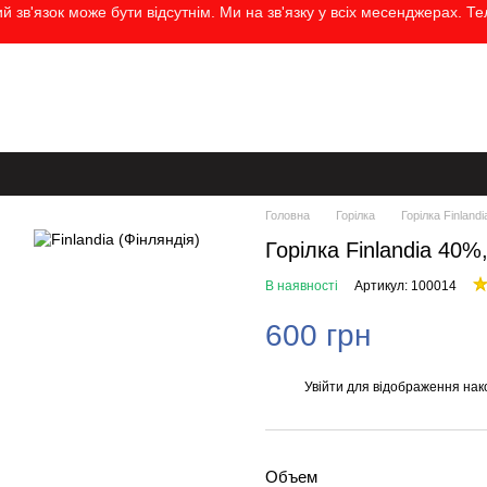
 зв'язок може бути відсутнім. Ми на зв'язку у всіх месенджерах. Т
а
Контактна інформація
Бренди
Блог
Угода користувача
Головна
Горілка
Горілка Finlandi
Горілка Finlandia 40%
В наявності
Артикул: 100014
600 грн
Увійти
для відображення нак
%
Объем