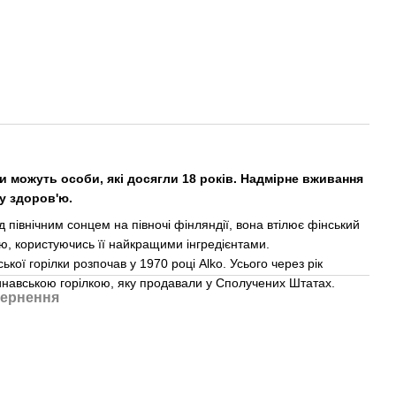
и можуть особи, які досягли 18 років. Надмірне вживання
у здоров'ю.
д північним сонцем на півночі фінляндії, вона втілює фінський
ою, користуючись її найкращими інгредієнтами.
ої горілки розпочав у 1970 році Alko. Усього через рік
инавською горілкою, яку продавали у Сполучених Штатах.
ернення