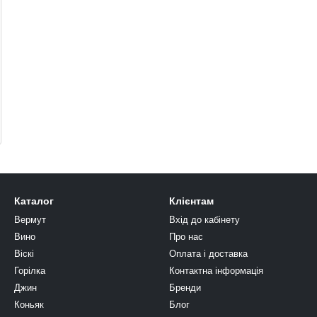
Каталог
Клієнтам
Вермут
Вхід до кабінету
Вино
Про нас
Віскі
Оплата і доставка
Горілка
Контактна інформація
Джин
Бренди
Коньяк
Блог