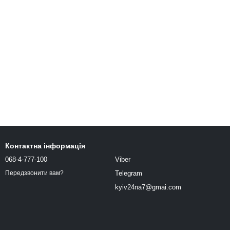
Контактна інформація
068-4-777-100
Viber
Telegram
Передзвонити вам?
kyiv24na7@gmai.com