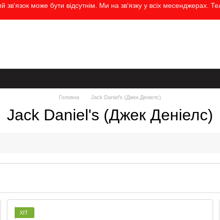
 зв'язок може бути відсутнім. Ми на зв'язку у всіх месенджерах. Т
а
Контактна інформація
Бренди
Блог
Угода користувача
Головна
Jack Daniel's (Джек Деніелс)
Jack Daniel's (Джек Деніелс)
ХІТ