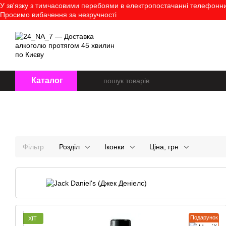
У зв'язку з тимчасовими перебоями в електропостачанні телефонний
Перейти до основного контенту
Просимо вибачення за незручності
Про нас
Оплата і доставк
Каталог
Фільтр
Розділ
Іконки
Ціна, грн
Подарунок
ХІТ