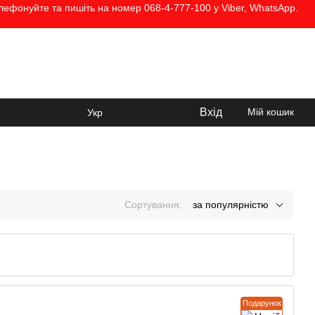
елефонуйте та пишіть на номер 068-4-777-100 у Viber, WhatsApp.
068-4-777-100
Передзвонити вам?
Вхід
Мій кошик
Укр
Сортування:
за популярністю
Подарунок