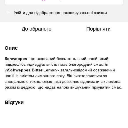
Увійти
для відображення накопичувальної знижки
%
До обраного
Порівняти
Опис
Schweppes
- це газований безалкогольний напій, який
підкреслює індивідуальність і має благородний смак. \n
\n
Schweppes Bitter Lemon
- загальновідомий освіжаючий
напій із вмістом лимонного соку. Він виготовляється за
спеціальною технологією, яка дозволяє віджимати сік лимона
разом із цедрою, що надає напою вишуканий гіркуватий смак.
Відгуки