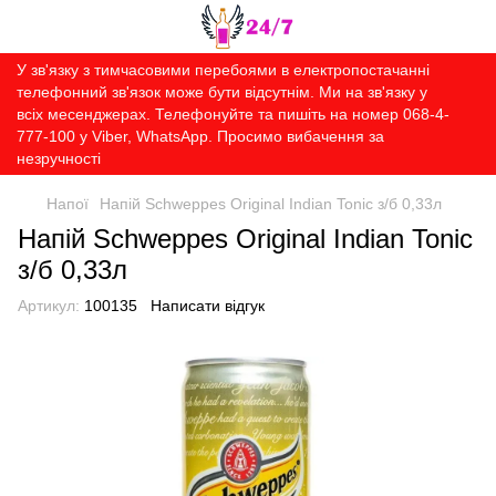
У зв'язку з тимчасовими перебоями в електропостачанні
телефонний зв'язок може бути відсутнім. Ми на зв'язку у
всіх месенджерах. Телефонуйте та пишіть на номер 068-4-
777-100 у Viber, WhatsApp. Просимо вибачення за
незручності
Напої
Напій Schweppes Original Indian Tonic з/б 0,33л
Напій Schweppes Original Indian Tonic
з/б 0,33л
Артикул:
100135
Написати відгук