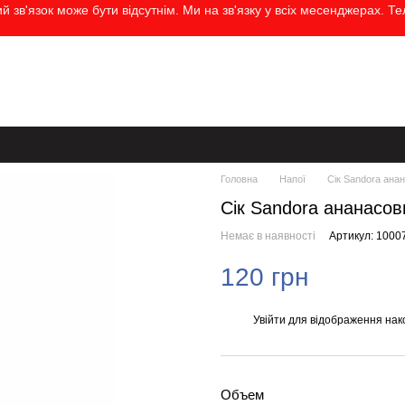
 зв'язок може бути відсутнім. Ми на зв'язку у всіх месенджерах. Т
а
Контактна інформація
Бренди
Блог
Угода користувача
Головна
Напої
Сік Sandora анан
Сік Sandora ананасов
Немає в наявності
Артикул: 1000
120 грн
Увійти
для відображення нак
%
Объем