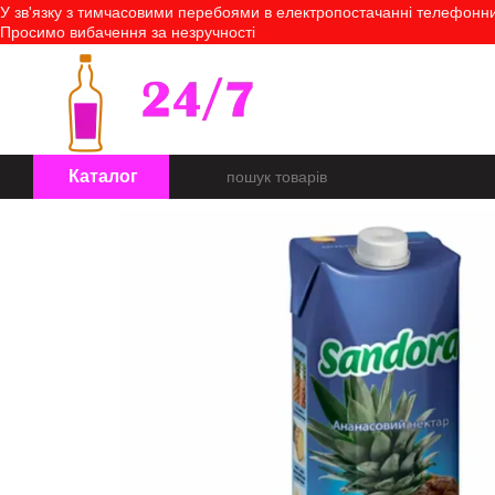
У зв'язку з тимчасовими перебоями в електропостачанні телефонний
Перейти до основного контенту
Просимо вибачення за незручності
Про нас
Оплата і доставк
Каталог