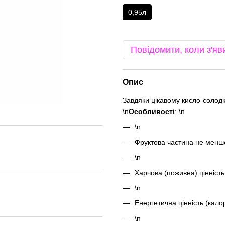
0,95л
Повідомити, коли з'яв
Опис
Завдяки цікавому кисло-солодк
\n
Особливості
: \n
\n
Фруктова частина не мен
\n
Харчова (поживна) цінність 
\n
Енергетична цінність (калор
\n