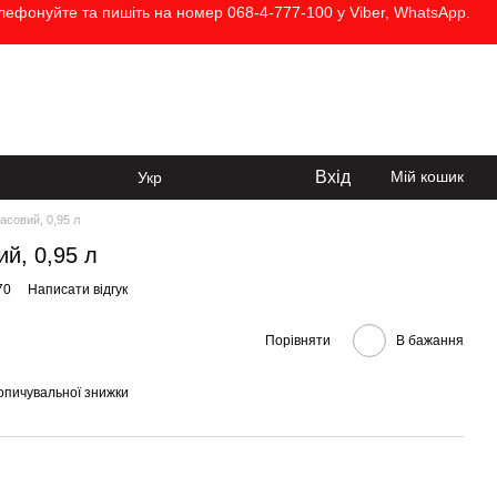
елефонуйте та пишіть на номер 068-4-777-100 у Viber, WhatsApp.
068-4-777-100
Передзвонити вам?
Вхід
Мій кошик
Укр
асовий, 0,95 л
ий, 0,95 л
70
Написати відгук
Порівняти
В бажання
опичувальної знижки