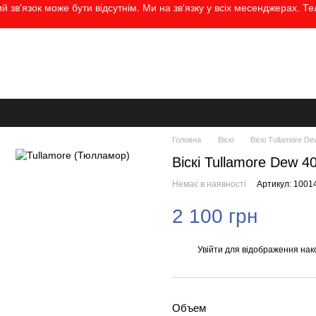
 зв'язок може бути відсутнім. Ми на зв'язку у всіх месенджерах. Т
а
Контактна інформація
Бренди
Блог
Угода користувача
Головна
Віскі
Віскі Tullamore D
Віскі Tullamore Dew 
Немає в наявності
Артикул: 1001
2 100 грн
Увійти
для відображення нак
%
Объем