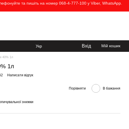
елефонуйте та пишіть на номер 068-4-777-100 у Viber, WhatsApp.
068-4-777-100
Передзвонити вам?
Вхід
Мій кошик
Укр
ew 40% 1л
40% 1л
42
Написати відгук
Порівняти
В бажання
опичувальної знижки