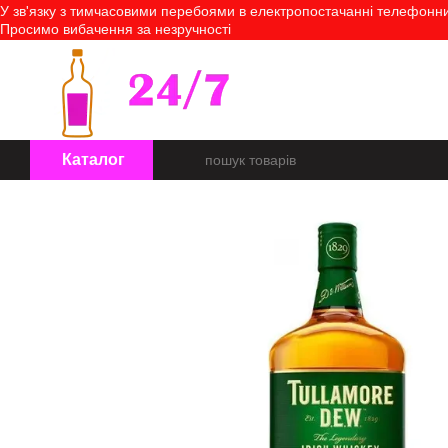
У зв'язку з тимчасовими перебоями в електропостачанні телефонний
Перейти до основного контенту
Просимо вибачення за незручності
Про нас
Оплата і доставк
Каталог