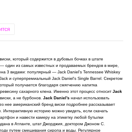
ится
иски, который содержится в дубовых бочках в штате
— один из самых известных и продаваемых брендов в мире,
ена 3 видами: популярный — Jack Daniel's Tennessee Whiskey
ack и суперпремиальный Jack Daniel's Single Barrel. Секретом
 который получается благодаря смягчению напитка
древесину сахарного клена. Именно этот процесс относит
Jack
виски, а не бурбонов.
Jack Daniel’s
начал использовать
ез нее американский бренд виски подробнее рассказывает
е. Интерактивную историю можно увидеть, если скачать
ртфон и навести камеру на этикетку любой бутылки
дана в Атланте, штат Джорджия, доктором Джоном С.
году путем смешивания сиропа и воды. Регулярное