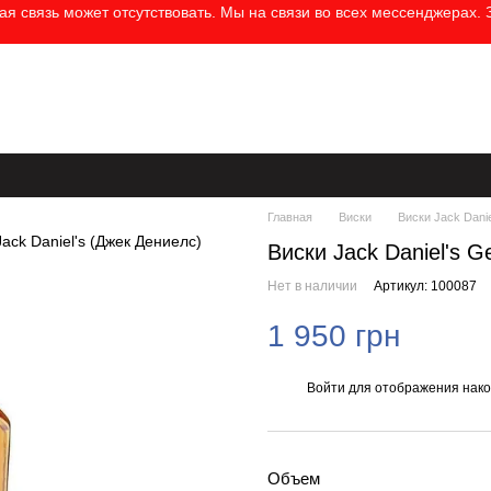
 связь может отсутствовать. Мы на связи во всех мессенджерах. З
Контактная информация
Бренды
Блог
Пользовательское со
Главная
Виски
Виски Jack Dani
Виски Jack Daniel's 
Нет в наличии
Артикул: 100087
1 950 грн
Войти
для отображения нако
%
Объем