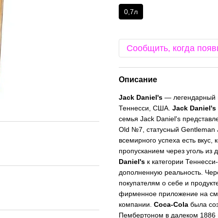
0,7л
Сообщить, когда появ
Описание
Jack Daniel's
— легендарный в
Теннесси, США.
Jack Daniel's
семья Jack Daniel's представл
Old №7, статусный Gentleman J
всемирного успеха есть вкус,
пропусканием через уголь из 
Daniel's
к категории Теннесси-
дополненную реальность. Чер
покупателям о себе и продукт
фирменное приложение на сма
компании.
Coca-Cola
была соз
Пембертоном в далеком 1886 