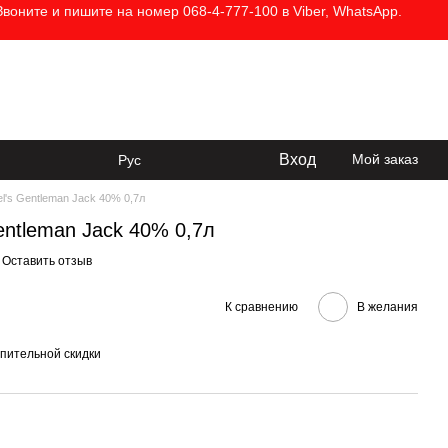
воните и пишите на номер 068-4-777-100 в Viber, WhatsApp.
068-4-777-100
глашение
Перезвонить вам?
Вход
Мой заказ
Рус
el's Gentleman Jack 40% 0,7л
Gentleman Jack 40% 0,7л
Оставить отзыв
К сравнению
В желания
пительной скидки