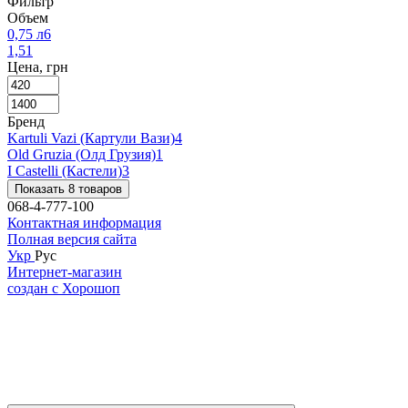
Фильтр
Объем
0,75 л
6
1,5
1
Цена, грн
Бренд
Kartuli Vazi (Картули Вази)
4
Old Gruzia (Олд Грузия)
1
I Castelli (Кастели)
3
Показать 8 товаров
068-4-777-100
Контактная информация
Полная версия сайта
Укр
Рус
Интернет-магазин
создан с Хорошоп