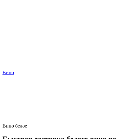
Вино
Вино белое
Быстрая доставка белого вина по