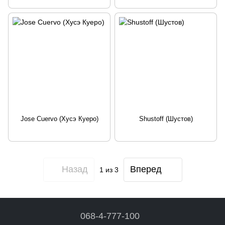
Jose Cuervo (Хусэ Куеро)
Shustoff (Шустов)
Назад
Вперед
1
из 3
068-4-777-100