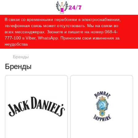
В связи со временными перебоями в электроснабжении,
телефонная связь может отсутствовать. Мы на связи во
всех мессенджерах. Звоните и пишите на номер 068-4-
777-100 в Viber, WhatsApp. Приносим свои извинения за
неудобства
Бренды
Бренды