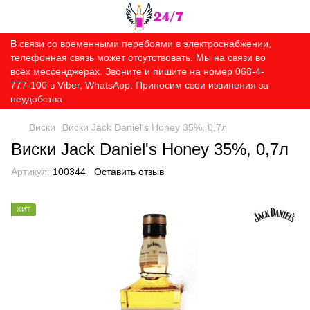
В связи со временными перебоями в электроснабжении,
телефонная связь может отсутствовать. Мы на связи во
всех мессенджерах. Звоните и пишите на номер 068-4-
777-100 в Viber, WhatsApp. Приносим свои извинения за
неудобства
Виски
Виски Jack Daniel's Honey 35%, 0,7л
Виски Jack Daniel's Honey 35%, 0,7л
Артикул:
100344
Оставить отзыв
ХИТ