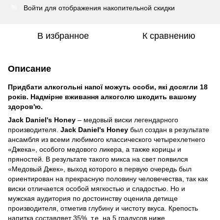
Войти
для отображения накопительной скидки
%
В избранное
К сравнению
Описание
Придбати алкогольні напої можуть особи, які досягли 18
років. Надмірне вживання алкоголю шкодить вашому
здоров'ю.
Jack Daniel's Honey
– медовый виски легендарного
производителя.
Jack Daniel's Honey
был создан в результате
ансамбля из всеми любимого классического четырехлетнего
«Джека», особого медового ликера, а также корицы и
пряностей. В результате такого микса на свет появился
«Медовый Джек», выход которого в первую очередь был
ориентирован на прекрасную половину человечества, так как
виски отличается особой мягкостью и сладостью. Но и
мужская аудитория по достоинству оценила детище
производителя, отметив глубину и чистоту вкуса. Крепость
напитка составляет 35%, т.е. на 5 градусов ниже